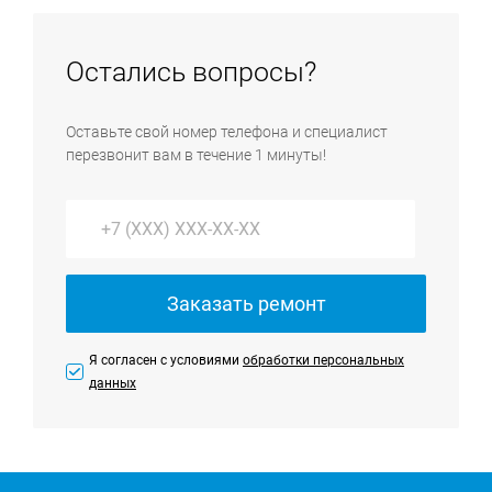
техники выполняются бесплатно в случае согласия
устранить без помощи специального
на проведение работ.
оборудования, имеющегося только в сервисном
Остались вопросы?
центре, мы направим к вам инженера, который
выполнит ремонт техники на дому. На выезде
Оставьте свой номер телефона и специалист
преимущественно выполняются услуги по ремонту
перезвонит вам в течение 1 минуты!
крупной бытовой техники и установке всей
бытовой техники.
Заказать ремонт
Я согласен с условиями
обработки персональных
данных