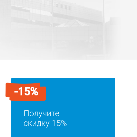
-15%
Получите
скидку 15%