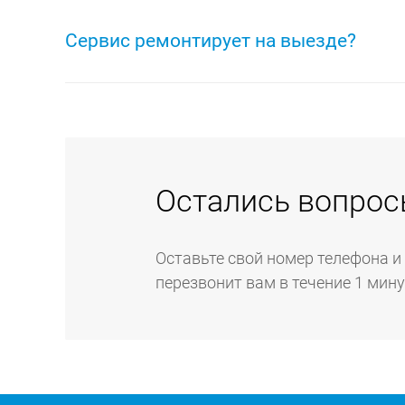
Выезд инженера осуществляется бесплатно. До о
выполняются бесплатно в случае согласия на про
Сервис ремонтирует на выезде?
Если неисправность вашей техники можно устран
инженера, который выполнит ремонт техники на 
всей бытовой техники.
Остались вопрос
Оставьте свой номер телефона и
перезвонит вам в течение 1 мин