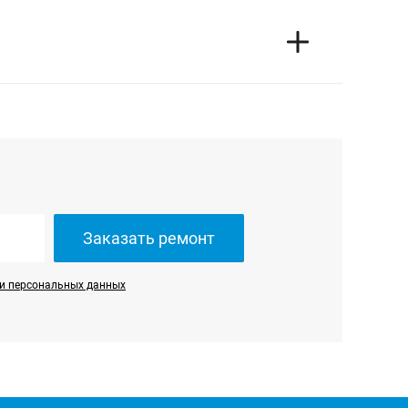
ограммная и аппаратная диагностика техники
только в сервисном центре, мы направим к вам
емонту крупной бытовой техники и установке
Заказать ремонт
и персональных данных