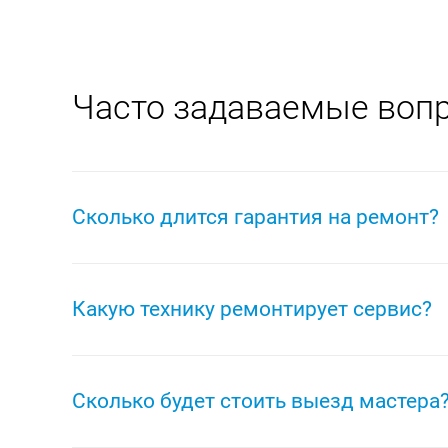
Часто задаваемые воп
Сколько длится гарантия на ремонт?
На ремонт любой техники Indesit распространяет
поломок: мы даем гарантию не только на выполн
Какую технику ремонтирует сервис?
полгода сгорел датчик температуры? Отремонтир
Наш сервисный центр ремонтирует любую бытовую
другое, а так же электроинструмент Indesit – др
Сколько будет стоить выезд мастера