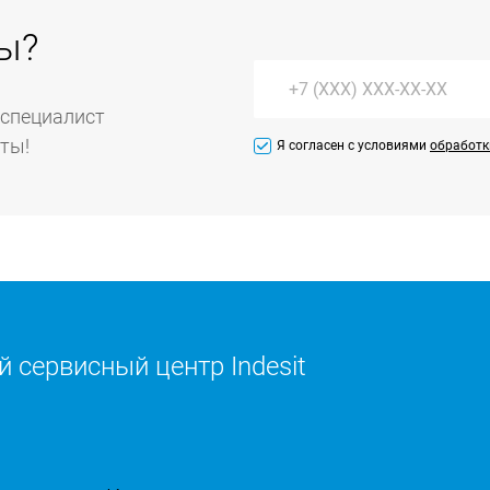
ы?
 специалист
уты!
Я согласен с условиями
обработк
 сервисный центр Indesit