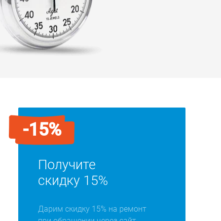
-15%
Получите
скидку 15%
Дарим скидку 15% на ремонт
при обращении через сайт